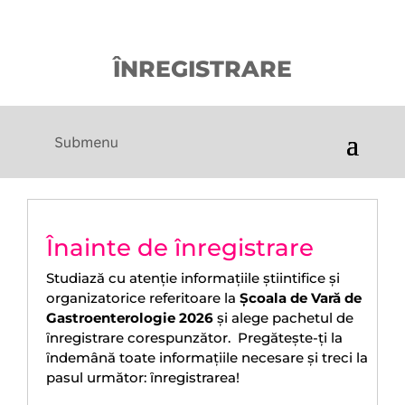
ÎNREGISTRARE
Înainte de înregistrare
Studiază cu atenție informațiile ştiintifice şi
organizatorice referitoare la
Școala de Vară de
Gastroenterologie 2026
şi alege pachetul de
ȋnregistrare corespunzător. Pregăteşte-ți la
ȋndemână toate informațiile necesare şi treci la
pasul următor: ȋnregistrarea!