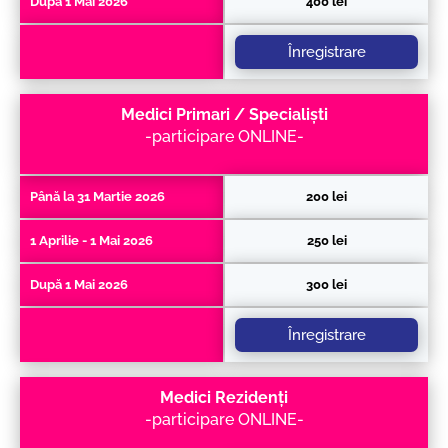
După 1 Mai 2026
400 lei
Înregistrare
Medici Primari / Specialiști
-participare ONLINE-
Până la 31 Martie 2026
200 lei
1 Aprilie - 1 Mai 2026
250 lei
După 1 Mai 2026
300 lei
Înregistrare
Medici Rezidenți
-participare ONLINE-