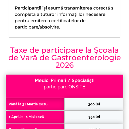
Participanții îşi asumă transmiterea corectă şi
completă a tuturor informațiilor necesare
pentru emiterea certificatelor de
participare/absolvire.
Taxe de participare la Școala
de Vară de Gastroenterologie
2026
Medici Primari / Specialiști
-participare ONSITE-
Până la 31 Martie 2026
300 lei
1 Aprilie - 1 Mai 2026
350 lei