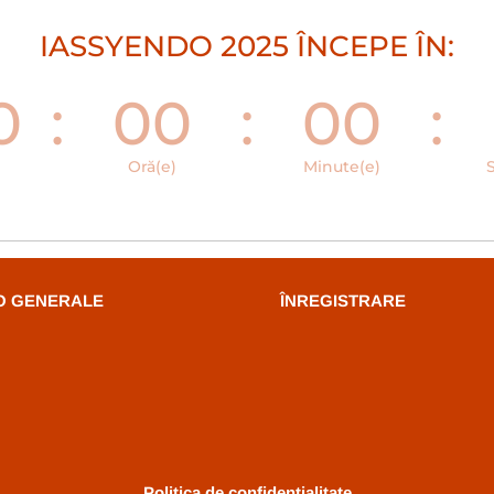
IASSYENDO 2025 ÎNCEPE ÎN:
0
:
00
:
00
:
Oră(e)
Minute(e)
O GENERALE
ÎNREGISTRARE
Politica de confidenţialitate