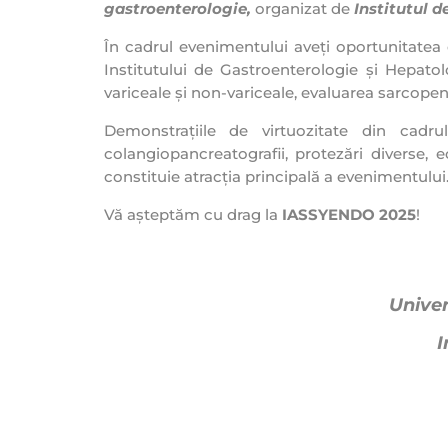
gastroenterologie,
organizat de
Institutul d
În cadrul evenimentului aveți oportunitatea 
Institutului de Gastroenterologie și Hepato
variceale și non-variceale, evaluarea sarcopen
Demonstrațiile de virtuozitate din cadru
colangiopancreatografii, protezări diverse
constituie atracția principală a evenimentului
Vă așteptăm cu drag la
IASSYENDO 2025
!
Univer
I