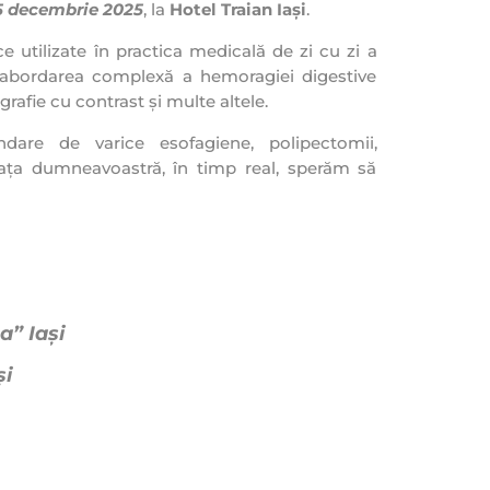
5 decembrie 2025
, la
Hotel Traian Iași
.
 utilizate în practica medicală de zi cu zi a
e, abordarea complexă a hemoragiei digestive
rafie cu contrast și multe altele.
ndare de varice esofagiene, polipectomii,
fața dumneavoastră, în timp real, sperăm să
a” Iaşi
ş
i