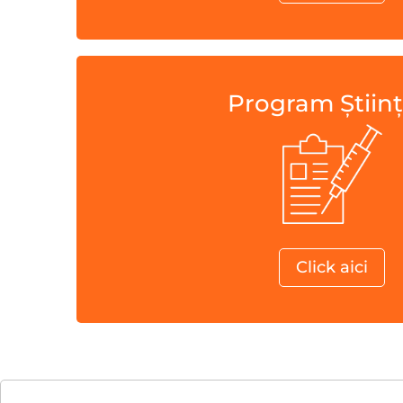
Program Științi
Click aici