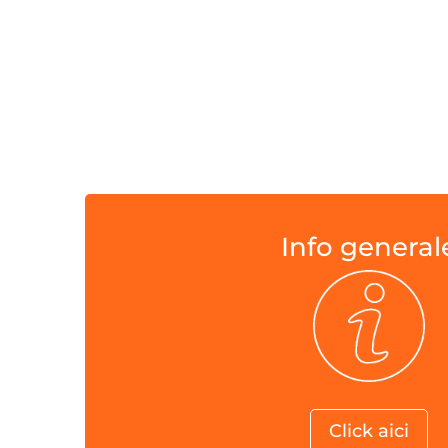
Info general
Click aici