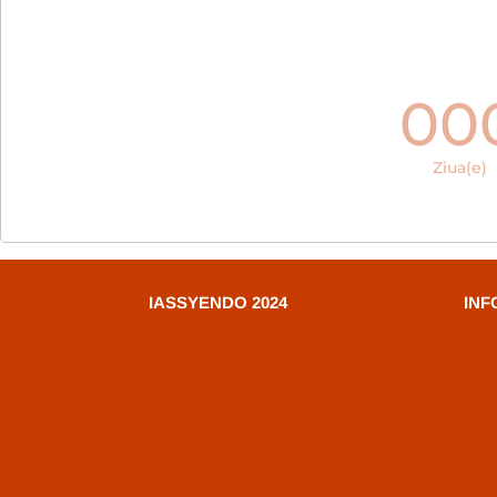
00
Ziua(e)
IASSYENDO 2024
INF