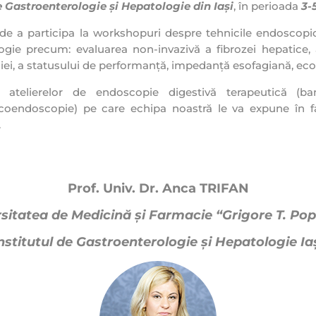
e Gastroenterologie și Hepatologie din Iași
, în perioada
3
-
de a participa la workshopuri despre tehnicile endoscopice
logie precum: evaluarea non-invazivă a fibrozei hepatic
iei, a statusului de performanță, impedanță esofagiană, ecog
l atelierelor de endoscopie digestivă terapeutică (ba
, ecoendoscopie) pe care echipa noastră le va expune în 
.
Prof. Univ. Dr. Anca TRIFAN
sitatea de Medicină şi Farmacie “Grigore T. Pop
nstitutul de Gastroenterologie
ş
i Hepatologie Ia