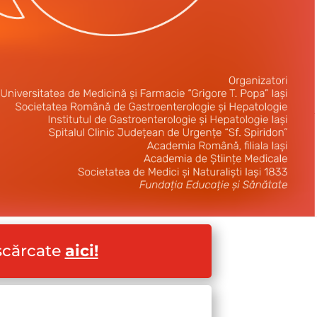
escărcate
aici!