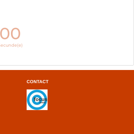
00
Secunde(e)
CONTACT