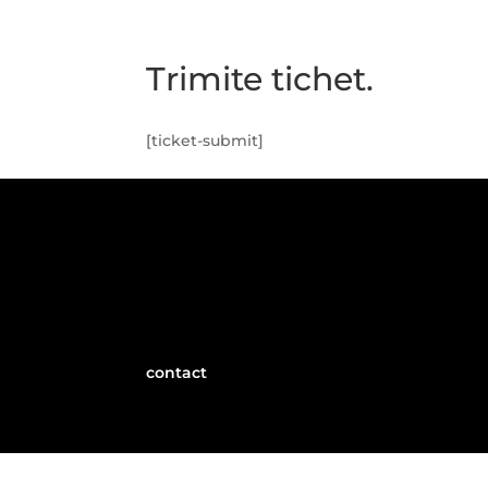
Trimite tichet.
[ticket-submit]
Politica de confidențialitate|
Politica privin
contact