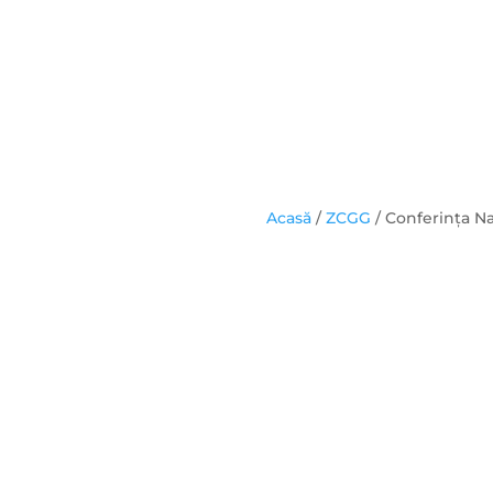
Acasă
/
ZCGG
/ Conferinţa Na