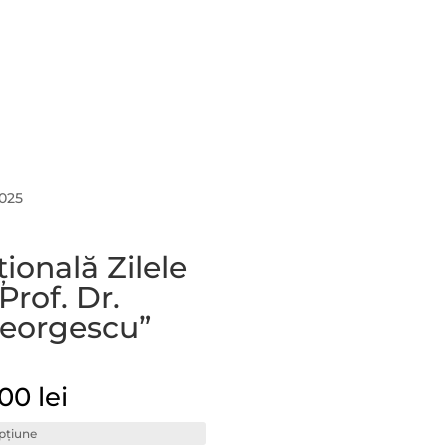
ă
Evenimente
Portofoliu
EMC
2025
ională Zilele
Prof. Dr.
Georgescu”
Interval
,00
lei
de
prețuri: