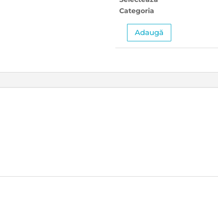
Categoria
Adaugă
Cantitate
Conferinţa
Naţională
Zilele
Cardiologice
„Prof.
Dr.
George
I.
M.
Georgescu”
2025