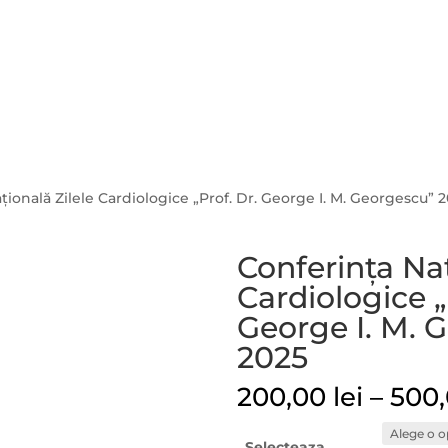
Acas
ţională Zilele Cardiologice „Prof. Dr. George I. M. Georgescu” 
Conferinţa Naţ
Cardiologice „
George I. M. 
2025
200,00
lei
–
500
Selecteaza