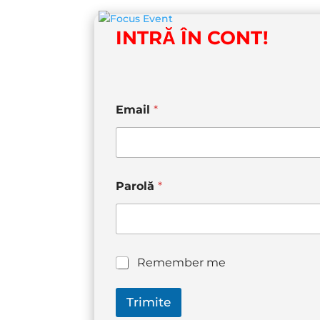
INTR
Ᾰ
ÎN CONT!
Email
*
Parolă
*
R
Remember me
e
m
Trimite
e
m