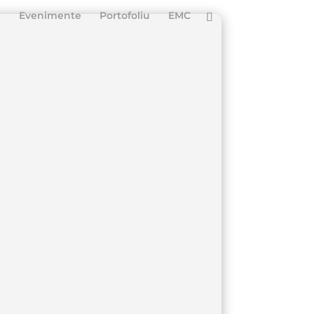
ă
Evenimente
Portofoliu
EMC