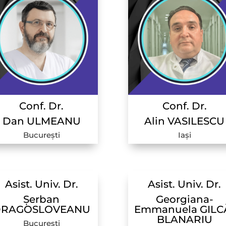
Conf. Dr.
Conf. Dr.
Dan ULMEANU
Alin VASILESCU
București
Iași
Asist. Univ. Dr.
Asist. Univ.
Dr.
Șerban
Georgiana-
DRAGOSLOVEANU
Emmanuela GILC
BLANARIU
București