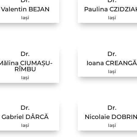
Dr.
Dr.
Valentin BEJAN
Paulina CZIDZIA
Iași
Iași
Dr.
Dr.
Mălina CIUMAȘU-
Ioana CREANG
RÎMBU
Iași
Iași
Dr.
Dr.
Gabriel DÂRCĂ
Nicolaie DOBRI
Iași
Iași