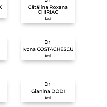
Dr.
K
Cătălina Roxana
CHIRIAC
Iași
Dr.
Ă
Ivona COSTĂCHESCU
Iași
Dr.
N
Gianina DODI
Iași