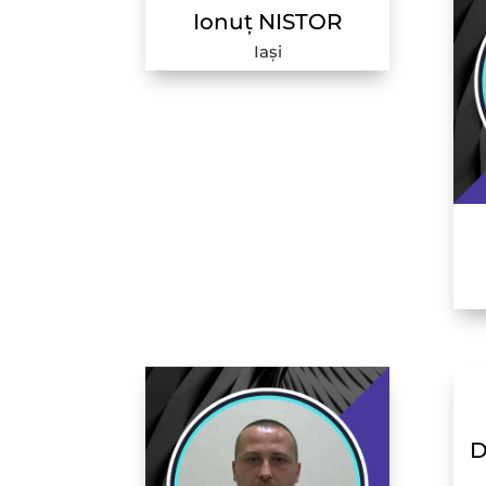
Ionuț NISTOR
Iași